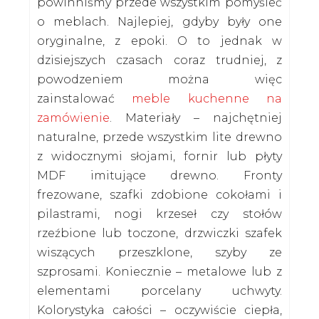
powinniśmy przede wszystkim pomyśleć
o meblach. Najlepiej, gdyby były one
oryginalne, z epoki. O to jednak w
dzisiejszych czasach coraz trudniej, z
powodzeniem można więc
zainstalować
meble kuchenne na
zamówienie
. Materiały – najchętniej
naturalne, przede wszystkim lite drewno
z widocznymi słojami, fornir lub płyty
MDF imitujące drewno. Fronty
frezowane, szafki zdobione cokołami i
pilastrami, nogi krzeseł czy stołów
rzeźbione lub toczone, drzwiczki szafek
wiszących przeszklone, szyby ze
szprosami. Koniecznie – metalowe lub z
elementami porcelany uchwyty.
Kolorystyka całości – oczywiście ciepła,